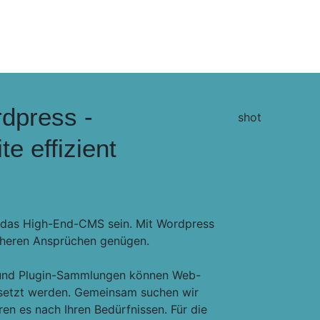
dpress -
 effizient
r das High-End-CMS sein. Mit Wordpress
öheren Ansprüchen genügen.
und Plugin-Sammlungen können Web-
esetzt werden. Gemeinsam suchen wir
en es nach Ihren Bedürfnissen. Für die