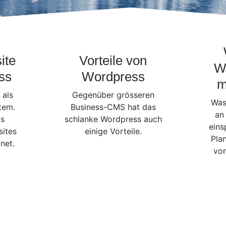
ite
Vorteile von
W
ss
Wordpress
m
 als
Gegenüber grösseren
Was
tem.
Business-CMS hat das
an
is
schlanke Wordpress auch
eins
sites
einige Vorteile.
Pla
net.
von