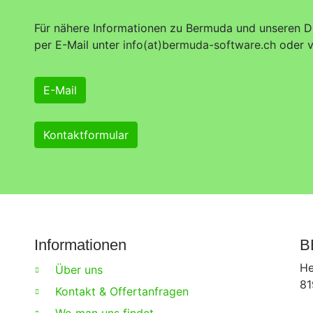
Für nähere Informationen zu Bermuda und unseren Di
per E-Mail unter
info(at)bermuda-software.ch
oder v
E-Mail
Kontaktformular
Informationen
B
He
Über uns
81
Kontakt & Offertanfragen
Wo man uns findet