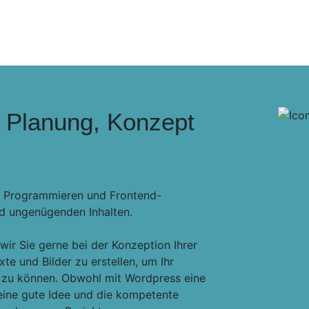
t Planung, Konzept
en Programmieren und Frontend-
nd ungenügenden Inhalten.
wir Sie gerne bei der Konzeption Ihrer
te und Bilder zu erstellen, um Ihr
 zu können. Obwohl mit Wordpress eine
h eine gute Idee und die kompetente