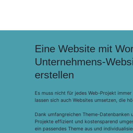
Eine Website mit Wor
Unternehmens-Website
erstellen
Es muss nicht für jedes Web-Projekt imme
lassen sich auch Websites umsetzen, die h
Dank umfangreichen Theme-Datenbanken 
Projekte effizient und kostensparend umg
ein passendes Theme aus und individualisier