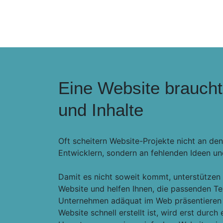
Eine Website brauch
und Inhalte
Oft scheitern Website-Projekte nicht an d
Entwicklern, sondern an fehlenden Ideen u
Damit es nicht soweit kommt, unterstützen 
Website und helfen Ihnen, die passenden Tex
Unternehmen adäquat im Web präsentieren
Website schnell erstellt ist, wird erst durc